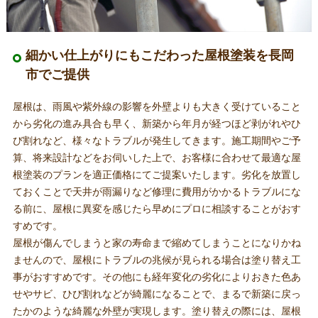
細かい仕上がりにもこだわった屋根塗装を長岡
市でご提供
屋根は、雨風や紫外線の影響を外壁よりも大きく受けていること
から劣化の進み具合も早く、新築から年月が経つほど剥がれやひ
び割れなど、様々なトラブルが発生してきます。施工期間やご予
算、将来設計などをお伺いした上で、お客様に合わせて最適な屋
根塗装のプランを適正価格にてご提案いたします。劣化を放置し
ておくことで天井が雨漏りなど修理に費用がかかるトラブルにな
る前に、屋根に異変を感じたら早めにプロに相談することがおす
すめです。
屋根が傷んでしまうと家の寿命まで縮めてしまうことになりかね
ませんので、屋根にトラブルの兆候が見られる場合は塗り替え工
事がおすすめです。その他にも経年変化の劣化によりおきた色あ
せやサビ、ひび割れなどが綺麗になることで、まるで新築に戻っ
たかのような綺麗な外壁が実現します。塗り替えの際には、屋根