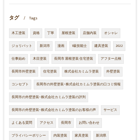
タグ
Tags
木工塗装
資格
丁寧
屋根塗装
店舗内装
オシャレ
ジョリパット
新潟市
漫画
1級技能士
建具塗装
2022
仕事始め
木目塗装
長岡市 屋根塗装 住宅塗装
アフター点検
長岡市外壁塗装
住宅塗装
株式会社カミムラ塗装
外壁塗装
コンセプト
長岡市の外壁塗装･株式会社カミムラ塗装の口コミ情報
長岡市の外壁塗装･株式会社カミムラ塗装の評判
長岡市の外壁塗装･株式会社カミムラ塗装のお客様の声
サービス
よくある質問
アクセス
長岡市
お問い合わせ
プライバシーポリシー
内装塗装
家具塗装
新潟県